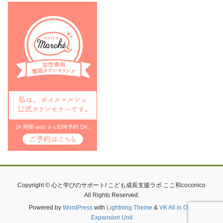
Copyright © 心と学びのサポート/ こども成長支援ラボ ここ和coconico
All Rights Reserved.
Powered by
WordPress
with
Lightning Theme
&
VK All in One
Expansion Unit