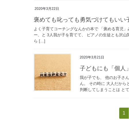
2020年3月22日
褒めても叱っても勇気づけてもいい
よく子育てコーチングなんかの本で 「褒める育児」
ー、と 3人我が子を育てて、 ピアノの生徒とも沢山
ら […]
2020年3月21日
子どもにも「個人
我が子でも、 他のお子さ
ん。 その時に 大人だから
判断してしまうことは とても
投
固
1
稿
定
の
ペ