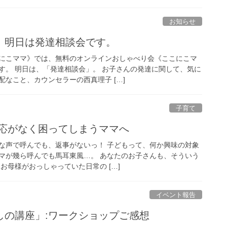
お知らせ
会》明日は発達相談会です。
にこママ》では、無料のオンラインおしゃべり会《ここにこマ
す。 明日は、「発達相談会」。 お子さんの発達に関して、気に
なこと、カウンセラーの西真理子 […]
子育て
反応がなく困ってしまうママへ
な声で呼んでも、返事がないっ！ 子どもって、何か興味の対象
マが幾ら呼んでも馬耳東風…。 あなたのお子さんも、そういう
お母様がおっしゃっていた日常の […]
イベント報告
癒しの講座」:ワークショップご感想