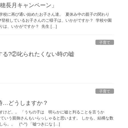
フ「穂長月キャンペーン」
学校に再び通い始めたお子さん達。 夏休み中の親子の関わり
び登校しているお子さんのご様子は、いかがですか？ 学校や園
は、いかがですか？ 先生 […]
子育て
する?②叱られたくない時の嘘
子育て
時…どうしますか？
すけど。。 「うちの子は 明らかに嘘と判ることを言うか
っていう親御さんもいらっしゃると思います。 しかも、結構な数
。。 (^-^) 「嘘つきにな […]