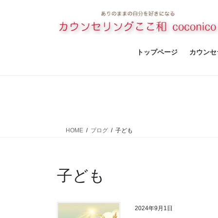
コ
ナ
ン
ビ
テ
ゲ
ン
ー
ツ
シ
トップページ
カウンセ
へ
ョ
ス
ン
キ
に
ッ
移
プ
動
HOME
ブログ
子ども
子ども
2024年9月1日