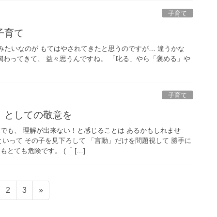
子育て
子育て
みたいなのが もてはやされてきたと思うのですが… 違うかな
関わってきて、 益々思うんですね。 「叱る」やら「褒める」や
子育て
」としての敬意を
んでも、 理解が出来ない！と感じることは あるかもしれませ
といって その子を見下ろして 「言動」だけを問題視して 勝手に
とても危険です。 (「 […]
固
固
2
3
»
定
定
ペ
ペ