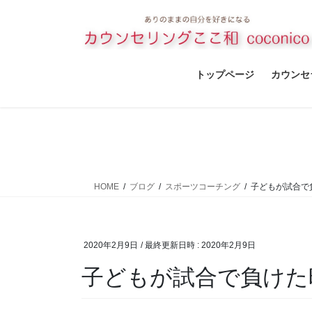
コ
ナ
ン
ビ
テ
ゲ
ン
ー
ツ
シ
トップページ
カウンセ
へ
ョ
ス
ン
キ
に
ッ
移
プ
動
HOME
ブログ
スポーツコーチング
子どもが試合で
2020年2月9日
/ 最終更新日時 :
2020年2月9日
子どもが試合で負け