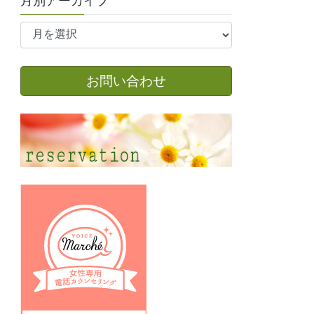
月別アーカイブ
月
別
ア
ー
お問い合わせ
カ
イ
ブ