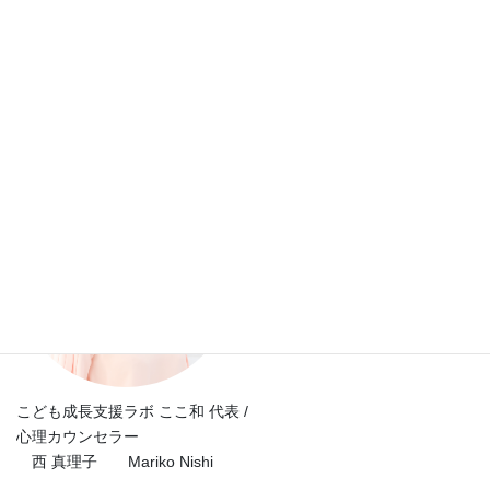
お子さん達も、 ずーっとおうちに居たら、ストレスがたまってし
まいますよね。 それに、不安のせいで お母様方も、知らず知らず
のうちに、 ストレスがたまっていらっしゃるでしょう。 こんな時
こそ、ぜひ、スキンシップを取ってほし […]
こども成長支援ラボ ここ和 代表 /
心理カウンセラー
西 真理子 Mariko Nishi