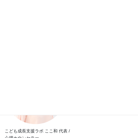
2019年8月27日
子育て
次の記事
うちの子、自ら勉強していま
す！
2019年9月2日
こども成長支援ラボ ここ和 代表 /