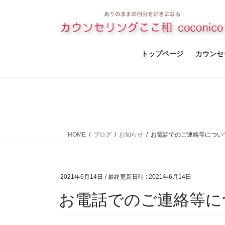
コ
ナ
ン
ビ
テ
ゲ
ン
ー
ツ
シ
トップページ
カウンセ
へ
ョ
ス
ン
キ
に
ッ
移
プ
動
HOME
ブログ
お知らせ
お電話でのご連絡等につい
2021年6月14日
/ 最終更新日時 :
2021年6月14日
お電話でのご連絡等