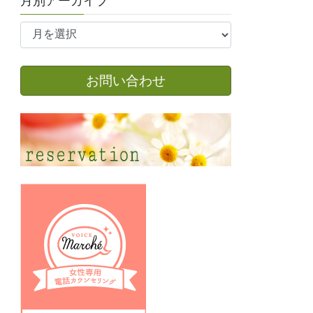
月別アーカイブ
月
別
ア
ー
お問い合わせ
カ
イ
ブ