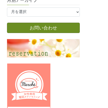
月別アーカイブ
月
別
ア
ー
お問い合わせ
カ
イ
ブ