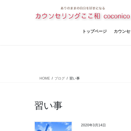
コ
ナ
ン
ビ
テ
ゲ
ン
ー
ツ
シ
トップページ
カウンセ
へ
ョ
ス
ン
キ
に
ッ
移
プ
動
HOME
ブログ
習い事
習い事
2020年3月14日